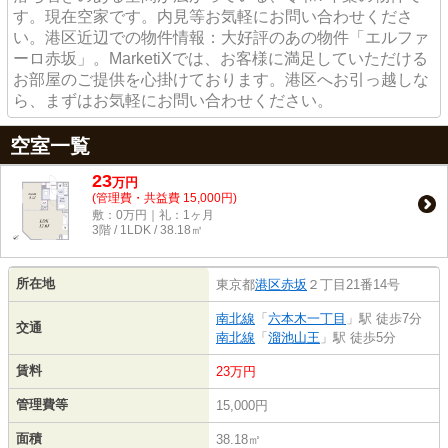
す。現在空家です。内見等お気軽にお問い合わせくださ
い。港区近辺での物件情報：大好評のあの物件「エルファ
ーロ赤坂」。MarketiXでは、お客様に満足していただける
お部屋のご提供を心掛けております。港区へお引っ越しな
ら、まずはお気軽にお問い合わせください。
空室一覧
23
万
円
(管理費・共益費 15,000円)
敷：0万円｜礼：1ヶ月
3階 / 1LDK / 38.18㎡
所在地
東京都
港区
赤坂
２丁目21番14号
南北線
「
六本木一丁目
」駅 徒歩7分
交通
南北線
「
溜池山王
」駅 徒歩5分
賃料
23万円
管理費等
15,000円
面積
38.18㎡