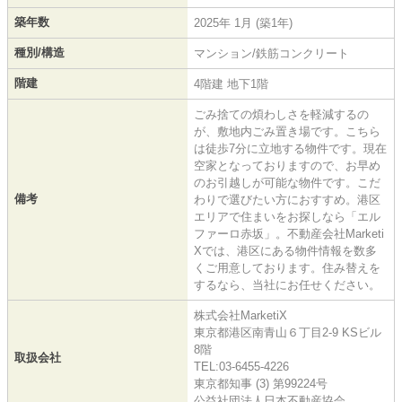
築年数
2025年 1月 (築1年)
種別/構造
マンション/鉄筋コンクリート
階建
4階建 地下1階
ごみ捨ての煩わしさを軽減するの
が、敷地内ごみ置き場です。こちら
は徒歩7分に立地する物件です。現在
空家となっておりますので、お早め
のお引越しが可能な物件です。こだ
備考
わりで選びたい方におすすめ。港区
エリアで住まいをお探しなら「エル
ファーロ赤坂」。不動産会社Marketi
Xでは、港区にある物件情報を数多
くご用意しております。住み替えを
するなら、当社にお任せください。
株式会社MarketiX
東京都港区南青山６丁目2-9 KSビル
8階
取扱会社
TEL:03-6455-4226
東京都知事 (3) 第99224号
公益社団法人日本不動産協会