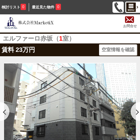
0
0
検討リスト
最近見た物件
お問合せ
エルファーロ赤坂（
1
室）
賃料
23万円
空室情報を確認