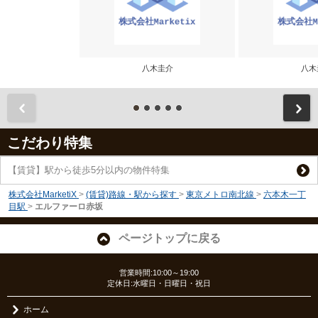
八木圭介
八木
前
こだわり特集
【賃貸】駅から徒歩5分以内の物件特集
株式会社MarketiX
>
(賃貸)路線・駅から探す
>
東京メトロ南北線
>
六本木一丁
目駅
>
エルファーロ赤坂
ページトップに戻る
営業時間:10:00～19:00
定休日:水曜日・日曜日・祝日
ホーム