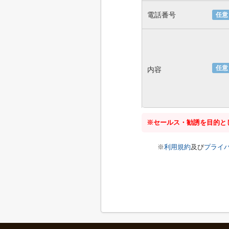
電話番号
任意
任意
内容
※セールス・勧誘を目的と
※
利用規約
及び
プライ