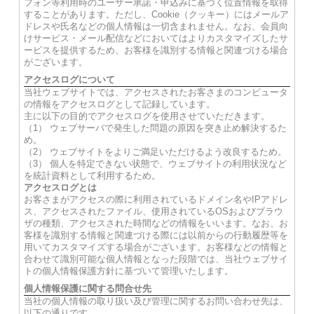
フォン等利用時のユーザー承諾・申込みに基づく位置情報を取得
することがあります。ただし、Cookie（クッキー）にはメールア
ドレスや氏名などの個人情報は一切含まれません。なお、会員向
けサービス・メール配信などにおいてはよりカスタマイズしたサ
ービスを提供するため、お客様を識別する情報と関連づける場合
がございます。
アクセスログについて
当社ウェブサイトでは、アクセスされたお客さまのコンピュータ
の情報をアクセスログとして記録しています。
主に以下の目的でアクセスログを使用させていただきます。
（1） ウェブサーバで発生した問題の原因を突き止め解決するた
め。
（2） ウェブサイトをよりご満足いただけるよう改良するため。
（3） 個人を特定できない状態で、ウェブサイトの利用状況など
を統計資料として利用するため。
アクセスログとは
お客さまがアクセスの際に利用されているドメイン名やIPアドレ
ス、アクセスされたファイル、使用されているOSおよびブラウ
ザの種類、アクセスされた時間などの情報をいいます。なお、お
客様を識別する情報と関連づける際には以前からの行動履歴等を
用いてカスタマイズする場合がございます。お客様などの情報と
合わせて識別可能な個人情報となった段階では、当社ウェブサイ
トの個人情報保護方針に基づいて管理いたします。
個人情報保護に関する問合せ先
当社の個人情報の取り扱い及び管理に関するお問い合わせ先は、
以下の通りです。