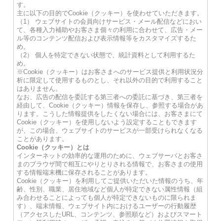
す。
主に以下の目的でCookie（クッキー）を使わせていただきます。
（1） ウェブサイトの会員向けサービス・メール配信などにおい
て、各種入力補助やお客さま個々の利用に合わせて、広告・メー
ル等のコンテンツ配信および表示情報等をカスタマイズするた
め。
（2） 個人を特定できない状態で、統計資料として利用するた
め。
※Cookie（クッキー）はお客さまへのサービス提供と利用状況分
析に限定して使用するものとし、それ以外の目的で利用すること
はありません。
なお、広告の配信を委託する第三者への委託に基づき、第三者を
経由して、Cookie（クッキー）情報を保存し、参照する場合があ
ります。こうした情報提供をしたくない場合には、お客さまにて
Cookie（クッキー）を使用しないよう設定することもできます
が、この場合、ウェブサイトのサービスが一部受けられなくなる
ことがあります。
Cookie（クッキー）とは
インターネットの効率的な運用のために、ウェブサーバとお客さ
まのブラウザ間で相互にやりとりされる情報で、お客さまの使用
する情報端末機に保存されることがあります。
Cookie（クッキー）を利用してご提供いただいた情報のうち、年
齢、性別、職業、居住地域など個人が特定できない属性情報（組
み合わせることによっても個人が特定できないものに限られま
す）、端末情報、ウェブサイト内におけるユーザーの行動履歴
（アクセスしたURL、コンテンツ、参照順など）およびスマート