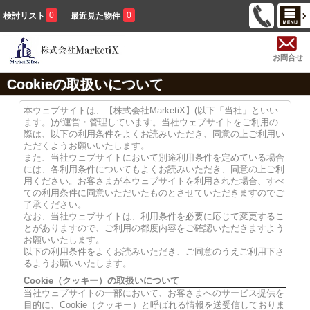
0
0
検討リスト
最近見た物件
お問合せ
Cookieの取扱いについて
本ウェブサイトは、【株式会社MarketiX】(以下「当社」といい
ます。)が運営・管理しています。当社ウェブサイトをご利用の
際は、以下の利用条件をよくお読みいただき、同意の上ご利用い
ただくようお願いいたします。
また、当社ウェブサイトにおいて別途利用条件を定めている場合
には、各利用条件についてもよくお読みいただき、同意の上ご利
用ください。お客さまが本ウェブサイトを利用された場合、すべ
ての利用条件に同意いただいたものとさせていただきますのでご
了承ください。
なお、当社ウェブサイトは、利用条件を必要に応じて変更するこ
とがありますので、ご利用の都度内容をご確認いただきますよう
お願いいたします。
以下の利用条件をよくお読みいただき、ご同意のうえご利用下さ
るようお願いいたします。
Cookie（クッキー）の取扱いについて
当社ウェブサイトの一部において、お客さまへのサービス提供を
目的に、Cookie（クッキー）と呼ばれる情報を送受信しておりま