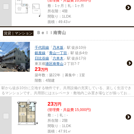
(管理費・共益費 20,000円)
敷：1ヶ月｜礼：1ヶ月
所在階：4階
間取り：1LDK
面積：49.43㎡
Ｂｅｌｌ南青山
賃貸｜マンション
千代田線
「
乃木坂
」駅 徒歩10分
銀座線
「
青山一丁目
」駅 徒歩4分
日比谷線
「
六本木
」駅 徒歩17分
東京都
港区
南青山
２丁目7-7
23
万円
築年数：築22年 ｜募集中：
1室
階数：4階建
駅から徒歩10分に立地する物件です。共用設備の充実している、楽しく生活でき
るマンションです。共用部にはエレベータ・敷地内ごみ置き場などが揃ってお
り、とても充実しています。こ...
23
万
円
(管理費・共益費 15,000円)
敷：-｜礼：-
所在階：2階
間取り：1LDK
面積：47.91㎡