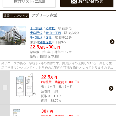
検討リストに追加
お問い合わせ
アプリーレ赤坂
賃貸｜マンション
千代田線
「
乃木坂
」駅 徒歩7分
半蔵門線
「
青山一丁目
」駅 徒歩9分
千代田線
「
赤坂
」駅 徒歩12分
東京都
港区
赤坂
８丁目9-5
22.5
30
万円～
万円
築年数：築9年 ｜募集中：
2室
階数：4階建 地下2階
高いニーズのある、駅徒歩7分の物件です。共用設備の充実している、楽しく生
活できるマンションです。お早めのご案内が可能な物件となっておりますので、
内見のご予約お待ちしておりま...
22.5
万
円
(管理費・共益費 10,000円)
敷：1ヶ月｜礼：1ヶ月
所在階：3階
間取り：1LDK
面積：38.72㎡
30
万
円