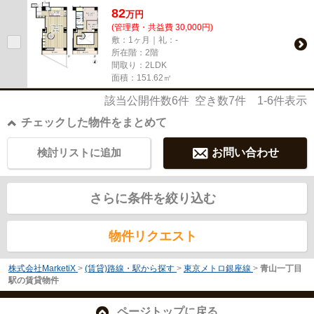
82
万
円
(管理費・共益費 30,000円)
敷：1ヶ月｜礼：-
所在階：2階
間取り：2LDK
面積：151.62㎡
該当公開件数
6
件 空き数
7
件
1-6
件表示
チェックした物件をまとめて
検討リストに追加
お問い合わせ
さらに条件を絞り込む
物件リクエスト
株式会社MarketiX
>
(賃貸)路線・駅から探す
>
東京メトロ銀座線
>
青山一丁目
駅の賃貸物件
ページトップに戻る