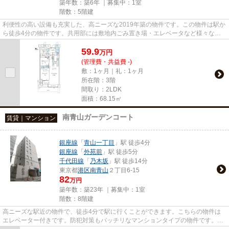
築年数：築6年 ｜募集中：
1室
階数：5階建
利便性の高い設備も充実した、高ニーズな2019年築の物件です。この物件は駅か
ら徒歩4分の物件です。共用部には敷地内ごみ置き場・エレベータなど様々な設
備やサービスが揃っているので...
59.9
万
円
(管理費・共益費 -)
敷：1ヶ月｜礼：1ヶ月
所在階：3階
間取り：2LDK
面積：68.15㎡
南青山ガーデンコート
賃貸｜マンション
銀座線
「
青山一丁目
」駅 徒歩4分
銀座線
「
外苑前
」駅 徒歩5分
千代田線
「
乃木坂
」駅 徒歩14分
東京都
港区
南青山
２丁目6-15
82
万円
築年数：築23年 ｜募集中：
1室
階数：8階建
高ニーズな駅近の物件で、徒歩4分で駅に行くことができます。こちらの物件は
エレベーター付きです。防犯対策もバッチリなマンションタイプの物件です。
「南青山ガーデンコート」の物件...