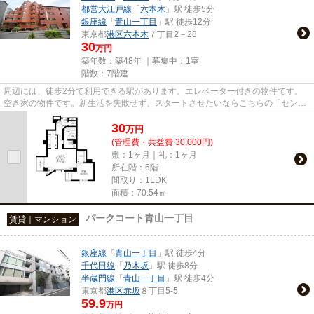
都営大江戸線
「
六本木
」駅 徒歩5分
銀座線
「
青山一丁目
」駅 徒歩12分
東京都
港区
六本木
７丁目2－28
30
万円
築年数：築48年 ｜募集中：
1室
階数：7階建
周辺には、徒歩2分で利用できる駅があります。エレベーター付きの物件です。
空き家の物件です。新生活を失敗せず、スタートさせたいならこちらの「セント
ラル乃木坂」はいかがでしょう...
30
万
円
(管理費・共益費 30,000円)
敷：1ヶ月｜礼：1ヶ月
所在階：6階
間取り：1LDK
面積：70.54㎡
パークコート青山一丁目
賃貸｜マンション
銀座線
「
青山一丁目
」駅 徒歩4分
千代田線
「
乃木坂
」駅 徒歩8分
半蔵門線
「
青山一丁目
」駅 徒歩4分
東京都
港区
赤坂
８丁目5-5
59.9
万円