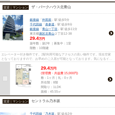
ザ・パークハウス北青山
賃貸｜マンション
銀座線
「
外苑前
」駅 徒歩5分
千代田線
「
表参道
」駅 徒歩9分
銀座線
「
青山一丁目
」駅 徒歩11分
東京都
港区
北青山
２丁目12-38
29.4
万円
築年数：築2年 ｜募集中：
1室
階数：10階建
エレベーター付き物件です。2駅利用可能なアクセスの良い物件です。現在空家
となっておりますので、お早めのご入居が可能となっております。気になるイチ
オシ物件情報：「ザ・パークハ...
29.4
万
円
(管理費・共益費 15,000円)
敷：1ヶ月｜礼：0ヶ月
所在階：8階
間取り：1LDK
面積：45.55㎡
セントラル乃木坂
賃貸｜マンション
千代田線
「
乃木坂
」駅 徒歩2分