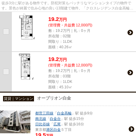
徒歩3分に駅がある物件です。防犯対策もバッチリなマンションタイプの物件で
す。景色が綺麗で住み心地の良い13階建て物件。「クロスレジデンス白金高輪」
の物件情報をお探しならお気軽...
19.2
万
円
(管理費・共益費 12,000円)
敷：19.2万円｜礼：0ヶ月
所在階：02階
間取り：1LDK
面積：40.26㎡
19.2
万
円
(管理費・共益費 12,000円)
敷：19.2万円｜礼：0ヶ月
所在階：03階
間取り：1LDK
面積：45.10㎡
オーブリオン白金
賃貸｜マンション
都営三田線
「
白金高輪
」駅 徒歩9分
南北線
「
白金台
」駅 徒歩15分
日比谷線
「
広尾
」駅 徒歩16分
東京都
港区
白金
５丁目
19.5
万円