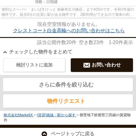
階数：10階建
便利なスーパー「まいばすけっと 南麻布古川橋店」まで405mです。令和2年築の
物件です。徒歩5分の位置に駅がある物件です。2駅利用ができるので電車の利用
に役立つマンションです。03-...
現在空室情報がありません。
クレストコート白金高輪へのお問い合わせはこちら
該当公開件数
20
件 空き数
23
件
1-20
件表示
チェックした物件をまとめて
検討リストに追加
お問い合わせ
さらに条件を絞り込む
物件リクエスト
株式会社MarketiX
>
(賃貸)路線・駅から探す
>
都営地下鉄都営三田線の賃貸物
件
ページトップに戻る