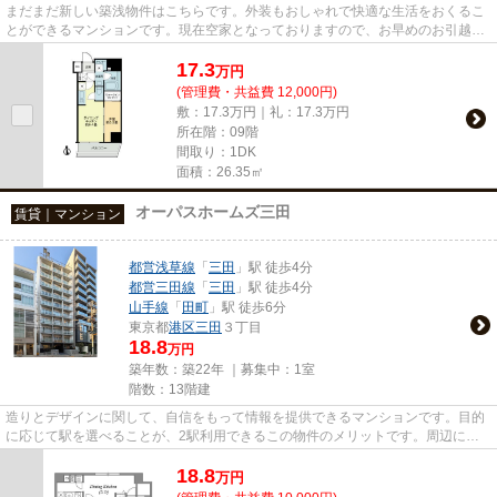
まだまだ新しい築浅物件はこちらです。外装もおしゃれで快適な生活をおくるこ
とができるマンションです。現在空家となっておりますので、お早めのお引越し
が可能な物件です。当社イチ...
17.3
万
円
(管理費・共益費 12,000円)
敷：17.3万円｜礼：17.3万円
所在階：09階
間取り：1DK
面積：26.35㎡
オーパスホームズ三田
賃貸｜マンション
都営浅草線
「
三田
」駅 徒歩4分
都営三田線
「
三田
」駅 徒歩4分
山手線
「
田町
」駅 徒歩6分
東京都
港区
三田
３丁目
18.8
万円
築年数：築22年 ｜募集中：
1室
階数：13階建
造りとデザインに関して、自信をもって情報を提供できるマンションです。目的
に応じて駅を選べることが、2駅利用できるこの物件のメリットです。周辺に
は、徒歩4分で利用できる駅があ...
18.8
万
円