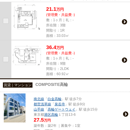
ます。外装もおしゃれで快適な...
21.1
万
円
(管理費・共益費 -)
敷：1ヶ月｜礼：-
所在階：3階
間取り：1R
面積：33.03㎡
36.4
万
円
(管理費・共益費 -)
敷：1ヶ月｜礼：-
所在階：9階
間取り：2LDK
面積：60.92㎡
COMPOSITE高輪
賃貸｜マンション
南北線
「
白金高輪
」駅 徒歩7分
都営浅草線
「
泉岳寺
」駅 徒歩9分
山手線
「
高輪ゲートウェイ
」駅 徒歩15分
東京都
港区
高輪
１丁目13-6
27.5
万円
築年数：築2年 ｜募集中：
1室