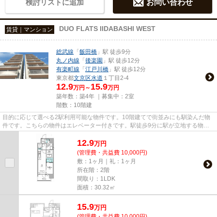
検討リストに追加
お問い合わせ
DUO FLATS IIDABASHI WEST
賃貸｜マンション
総武線
「
飯田橋
」駅 徒歩9分
丸ノ内線
「
後楽園
」駅 徒歩12分
有楽町線
「
江戸川橋
」駅 徒歩12分
東京都
文京区
水道
１丁目2-4
12.9
15.9
万円～
万円
築年数：築4年 ｜募集中：
2室
階数：10階建
目的に応じて選べる2駅利用可能な物件です。10階建てで街並みにも馴染んだ物
件です。こちらの物件はエレベーター付きです。駅徒歩9分に駅が立地する物件
なので、電車を多く利用する方...
12.9
万
円
(管理費・共益費 10,000円)
敷：1ヶ月｜礼：1ヶ月
所在階：2階
間取り：1LDK
面積：30.32㎡
15.9
万
円
(管理費・共益費 10,000円)