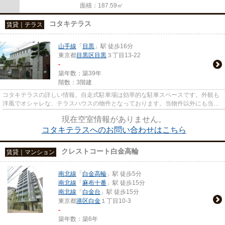
面積：187.59㎡
コタキテラス
賃貸｜テラス
山手線
「
目黒
」駅 徒歩16分
東京都
目黒区
目黒
３丁目13-22
-
築年数：築39年
階数：3階建
コタキテラスの詳しい情報。自走式駐車場は効率的な駐車スペースです。外観も
洋風でオシャレな、テラスハウスの物件となっております。当物件以外にも当社
お勧めの目黒区内の物件がご...
現在空室情報がありません。
コタキテラスへのお問い合わせはこちら
クレストコート白金高輪
賃貸｜マンション
南北線
「
白金高輪
」駅 徒歩5分
南北線
「
麻布十番
」駅 徒歩15分
南北線
「
白金台
」駅 徒歩15分
東京都
港区
白金
１丁目10-3
-
築年数：築6年