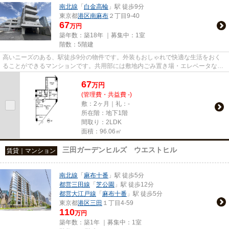
南北線
「
白金高輪
」駅 徒歩9分
東京都
港区
南麻布
２丁目9-40
67
万円
築年数：築18年 ｜募集中：
1室
階数：5階建
高いニーズのある、駅徒歩9分の物件です。外装もおしゃれで快適な生活をおく
ることができるマンションです。共用部には敷地内ごみ置き場・エレベータなど
が揃っており、とても充実して...
67
万
円
(管理費・共益費 -)
敷：2ヶ月｜礼：-
所在階：地下1階
間取り：2LDK
面積：96.06㎡
三田ガーデンヒルズ ウエストヒル
賃貸｜マンション
南北線
「
麻布十番
」駅 徒歩5分
都営三田線
「
芝公園
」駅 徒歩12分
都営大江戸線
「
麻布十番
」駅 徒歩5分
東京都
港区
三田
１丁目4-59
110
万円
築年数：築1年 ｜募集中：
1室