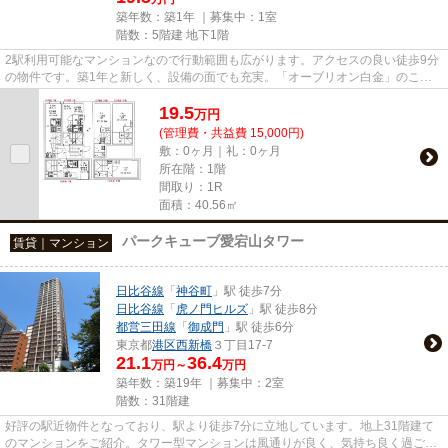
築年数：築1年 ｜募集中：
1室
階数：5階建 地下1階
2駅利用可能なマンションなので行動範囲も広がります。アクセスの良い徒歩9分
の物件です。築1年と新しく、設備の面でも充実。「オーブリオン白金」のここ
がイチオシ。ご自身の目で港区...
19.5
万
円
(管理費・共益費 15,000円)
敷：0ヶ月｜礼：0ヶ月
所在階：1階
間取り：1R
面積：40.56㎡
パークキューブ愛宕山タワー
賃貸｜マンション
日比谷線
「
神谷町
」駅 徒歩7分
日比谷線
「
虎ノ門ヒルズ
」駅 徒歩8分
都営三田線
「
御成門
」駅 徒歩6分
東京都
港区
西新橋
３丁目17-7
21.1
36.4
万円～
万円
築年数：築19年 ｜募集中：
2室
階数：31階建
好評の駅近物件となっており、駅より徒歩7分に立地しています。地上31階建て
のマンションをご紹介。タワー型マンションは風通りが良く、気持ち良く過ごせ