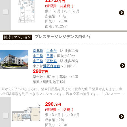
117.5
万
円
(管理費・共益費 -)
敷：1ヶ月｜礼：1ヶ月
所在階：13階
間取り：2LDK
面積：95.25㎡
プレステージレジデンス白金台
賃貸｜マンション
南北線
「
白金台
」駅 徒歩11分
山手線
「
目黒
」駅 徒歩19分
山手線
「
恵比寿
」駅 徒歩20分
東京都
港区
白金台
５丁目8-3
290
万円
築年数：築1年 ｜募集中：
1室
階数：5階建 地下1階
家から295mのところに、薬や日用品を買うのに便利な山田薬局があります。機
械式駐車場を利用できるマンションです。現在空家の物件です。「プレステージ
レジデンス白金台」の物件情報...
290
万
円
(管理費・共益費 -)
敷：3ヶ月｜礼：0ヶ月
所在階：2階
間取り：2LDK