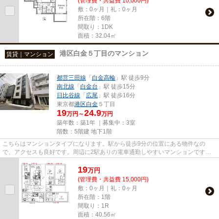
(管理費・共益費 10,000円)
敷：0ヶ月｜礼：0ヶ月
所在階：6階
間取り：1DK
面積：32.04㎡
港区白金５丁目のマンション
賃貸｜マンション
都営三田線
「
白金高輪
」駅 徒歩9分
南北線
「
白金台
」駅 徒歩15分
日比谷線
「
広尾
」駅 徒歩16分
東京都
港区
白金
５丁目
19
24.9
万円～
万円
築年数：築1年 ｜募集中：
3室
階数：5階建 地下1階
こちらはマンションタイプになります。駅から徒歩9分の位置にある物件なの
で、アクセスも良好です。周辺に2駅ありの電車通勤しやすいマンションです。
築1年の物件です。MarketiXでは、...
19
万
円
(管理費・共益費 15,000円)
敷：0ヶ月｜礼：0ヶ月
所在階：1階
間取り：1R
面積：40.56㎡