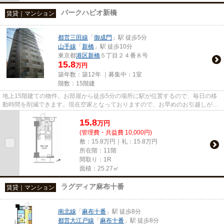
パークハビオ新橋
賃貸｜マンション
都営三田線
「
御成門
」駅 徒歩5分
山手線
「
新橋
」駅 徒歩10分
東京都
港区
新橋
５丁目２４番８号
15.8
万円
築年数：築12年 ｜募集中：
1室
階数：15階建
地上15階建ての物件。お部屋から徒歩5分の場所に駅が位置するので、毎日の移
動時間を削減できます。現在空家となっておりますので、お早めのお引越しが可
能な物件です。こだわりポイン...
15.8
万
円
(管理費・共益費 10,000円)
敷：15.8万円｜礼：15.8万円
所在階：11階
間取り：1R
面積：25.27㎡
ラグディア麻布十番
賃貸｜マンション
南北線
「
麻布十番
」駅 徒歩8分
都営大江戸線
「
麻布十番
」駅 徒歩8分