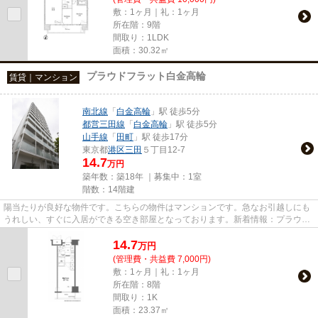
敷：1ヶ月｜礼：1ヶ月
所在階：9階
間取り：1LDK
面積：30.32㎡
プラウドフラット白金高輪
賃貸｜マンション
南北線
「
白金高輪
」駅 徒歩5分
都営三田線
「
白金高輪
」駅 徒歩5分
山手線
「
田町
」駅 徒歩17分
東京都
港区
三田
５丁目12-7
14.7
万円
築年数：築18年 ｜募集中：
1室
階数：14階建
陽当たりが良好な物件です。こちらの物件はマンションです。急なお引越しにも
うれしい、すぐに入居ができる空き部屋となっております。新着情報：プラウド
フラット白金高輪の空室情報...
14.7
万
円
(管理費・共益費 7,000円)
敷：1ヶ月｜礼：1ヶ月
所在階：8階
間取り：1K
面積：23.37㎡