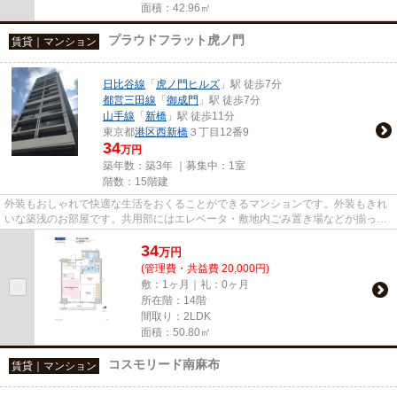
面積：42.96㎡
プラウドフラット虎ノ門
賃貸｜マンション
日比谷線
「
虎ノ門ヒルズ
」駅 徒歩7分
都営三田線
「
御成門
」駅 徒歩7分
山手線
「
新橋
」駅 徒歩11分
東京都
港区
西新橋
３丁目12番9
34
万円
築年数：築3年 ｜募集中：
1室
階数：15階建
外装もおしゃれで快適な生活をおくることができるマンションです。外装もきれ
いな築浅のお部屋です。共用部にはエレベータ・敷地内ごみ置き場などが揃って
おります。現在空家の物件で...
34
万
円
(管理費・共益費 20,000円)
敷：1ヶ月｜礼：0ヶ月
所在階：14階
間取り：2LDK
面積：50.80㎡
コスモリード南麻布
賃貸｜マンション