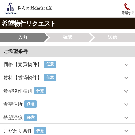
電話する
希望物件リクエスト
入力
確認
送信
ご希望条件
価格【売買物件】
任意
賃料【賃貸物件】
任意
希望物件種別
任意
希望住所
任意
希望沿線
任意
こだわり条件
任意