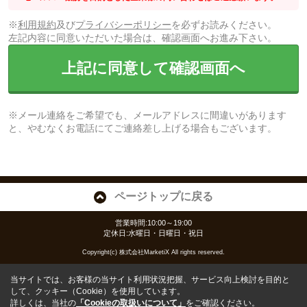
※
利用規約
及び
プライバシーポリシー
を必ずお読みください。
左記内容に同意いただいた場合は、確認画面へお進み下さい。
上記に同意して確認画面へ
※メール連絡をご希望でも、メールアドレスに間違いがあります
と、やむなくお電話にてご連絡差し上げる場合もございます。
ページトップに戻る
営業時間:10:00～19:00
定休日:水曜日・日曜日・祝日
Copyright(c) 株式会社MarketiX All rights reserved.
当サイトでは、お客様の当サイト利用状況把握、サービス向上検討を目的と
して、クッキー（Cookie）を使用しています。
詳しくは、当社の
「Cookieの取扱いについて」
をご確認ください。