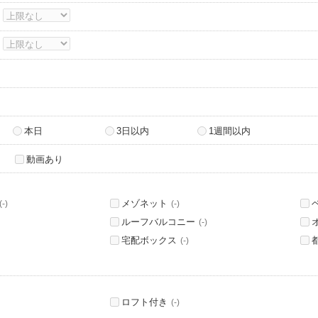
～
～
本日
3日以内
1週間以内
動画あり
メゾネット
(-)
(-)
ルーフバルコニー
(-)
宅配ボックス
(-)
ロフト付き
(-)