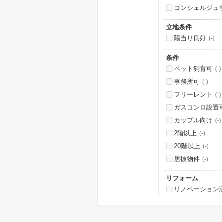
コンシェルジュ
立地条件
陽当り良好
(-)
条件
ペット飼育可
(-)
事務所可
(-)
フリーレント
(-)
ガスコンロ設置
カップル向け
(-)
2階以上
(-)
20階以上
(-)
居抜物件
(-)
リフォーム
リノベーション