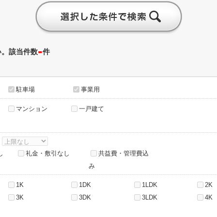
-
い。該当件数
件
駐車場
事業用
マンション
一戸建て
～
し
礼金・敷引なし
共益費・管理費込
み
1K
1DK
1LDK
2K
3K
3DK
3LDK
4K