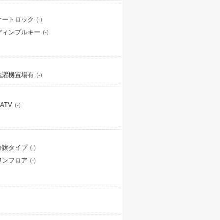
オートロック
(-)
ディンプルキー
(-)
洗濯機置場有
(-)
ATV
(-)
分譲タイプ
(-)
ワンフロア
(-)