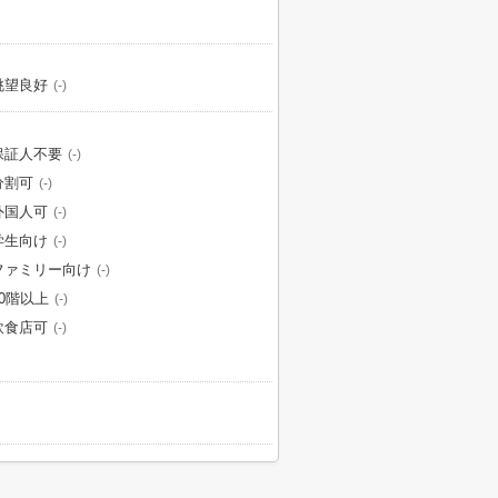
眺望良好
(-)
保証人不要
(-)
分割可
(-)
外国人可
(-)
学生向け
(-)
ファミリー向け
(-)
10階以上
(-)
飲食店可
(-)