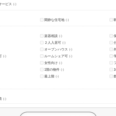
サービス
(-)
閑静な住宅地
(-)
楽器相談
(-)
２人入居可
(-)
オープンハウス
(-)
可
ルームシェア可
(-)
(-)
女性向け
(-)
1階の物件
(-)
最上階
(-)
済
(-)