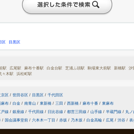
田区
目黒区
前駅
広尾駅
麻布十番駅
白金台駅
芝浦ふ頭駅
駒場東大前駅
新橋駅
汐
代々木駅
浜松町駅
文京区
/
世田谷区
/
目黒区
/
千代田区
西麻布
/
白金
/
南青山
/
東新橋
/
三田
/
西新橋
/
麻布十番
/
東麻布
江戸線
/
銀座線
/
千代田線
/
日比谷線
/
都営三田線
/
山手線
/
半蔵門線
/
丸ノ
番
/
国会議事堂前
/
六本木一丁目
/
赤坂
/
乃木坂
/
白金高輪
/
広尾
/
渋谷
/
表