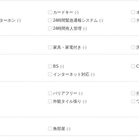
カードキー
(-)
ンターホン
24時間緊急通報システム
(-)
(-)
24時間有人管理
(-)
家具・家電付き
(-)
BS
C
(-)
インターネット対応
(-)
バリアフリー
(-)
外観タイル張り
(-)
角部屋
(-)