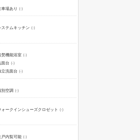
駐車場あり
(-)
システムキッチン
(-)
追焚機能浴室
(-)
洗面台
(-)
独立洗面台
(-)
個別空調
(-)
ウォークインシューズクロゼット
(-)
住戸内覧可能
(-)