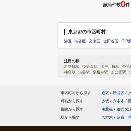
0
該当件数
件
東京都の市区町村
港区
渋谷区
文京区
世田谷区
千代
注目の駅
岩本町駅
後楽園駅
江戸川橋駅
外苑
神泉駅
渋谷駅
泉岳寺駅
芝公園駅
市区町村から探す
港区
/
渋谷区
/
町名から探す
赤坂
/
六本木
/
路線から探す
南北線
/
都営大
駅から探す
六本木
/
麻布十