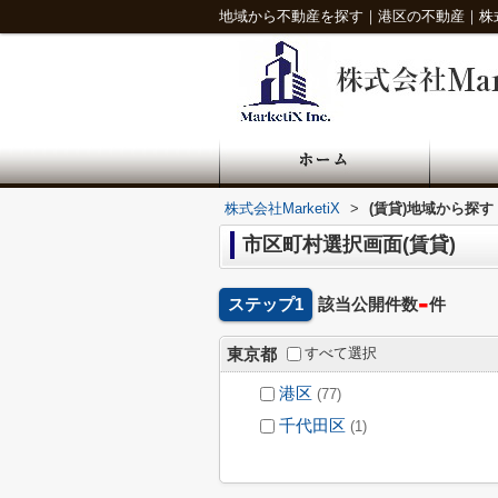
地域から不動産を探す｜港区の不動産｜株式会社
株式会社MarketiX
>
(賃貸)地域から探す
市区町村選択画面(賃貸)
-
ステップ1
該当公開件数
件
すべて選択
東京都
港区
(77)
千代田区
(1)