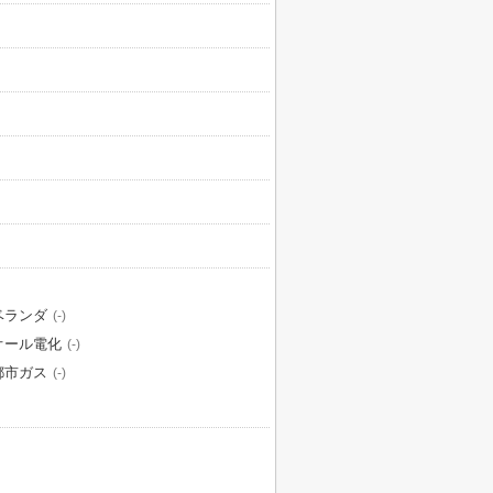
ベランダ
(-)
オール電化
(-)
都市ガス
(-)