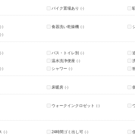
バイク置場あり
(-)
食器洗い乾燥機
(-)
(-)
(-)
バス・トイレ別
(-)
(-)
温水洗浄便座
(-)
シャワー
(-)
(-)
床暖房
(-)
ウォークインクロゼット
(-)
ス
24時間ゴミ出し可
(-)
(-)