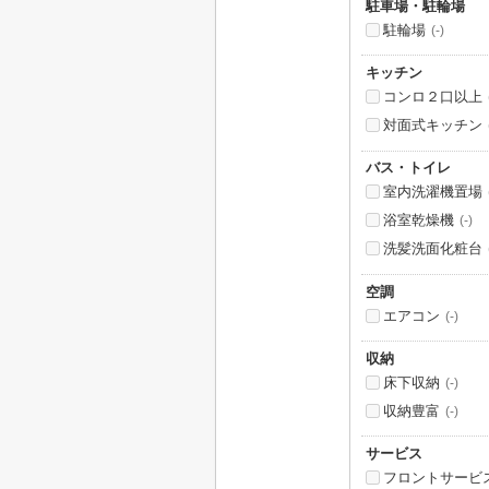
駐車場・駐輪場
駐輪場
(-)
キッチン
コンロ２口以上
対面式キッチン
バス・トイレ
室内洗濯機置場
浴室乾燥機
(-)
洗髪洗面化粧台
空調
エアコン
(-)
収納
床下収納
(-)
収納豊富
(-)
サービス
フロントサービ