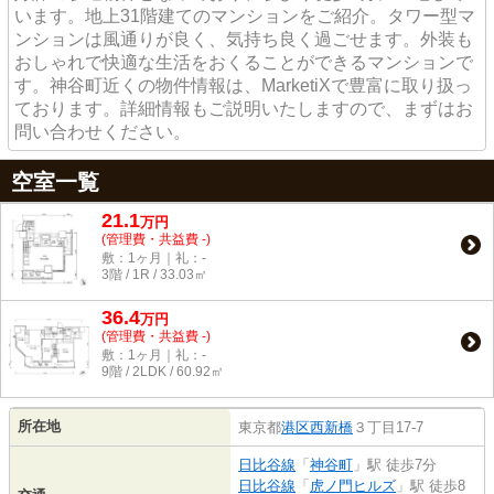
います。地上31階建てのマンションをご紹介。タワー型マ
ンションは風通りが良く、気持ち良く過ごせます。外装も
おしゃれで快適な生活をおくることができるマンションで
す。神谷町近くの物件情報は、MarketiXで豊富に取り扱っ
ております。詳細情報もご説明いたしますので、まずはお
問い合わせください。
空室一覧
21.1
万
円
(管理費・共益費 -)
敷：1ヶ月｜礼：-
3階 / 1R / 33.03㎡
36.4
万
円
(管理費・共益費 -)
敷：1ヶ月｜礼：-
9階 / 2LDK / 60.92㎡
所在地
東京都
港区
西新橋
３丁目17-7
日比谷線
「
神谷町
」駅 徒歩7分
日比谷線
「
虎ノ門ヒルズ
」駅 徒歩8