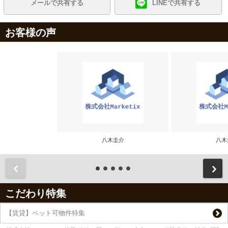
メールで共有する
LINEで共有する
お客様の声
八木圭介
八木
前
こだわり特集
【賃貸】ペット可物件特集