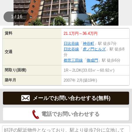
1 / 16
賃料
21.1万円～36.4万円
日比谷線
「
神谷町
」駅 徒歩7分
日比谷線
「
虎ノ門ヒルズ
」駅 徒歩8
交通
分
都営三田線
「
御成門
」駅 徒歩6分
間取り(面積)
1R～2LDK(33.03㎡～60.92㎡)
築年月
2007年 2月(築19年)
メールでお問い合わせする(無料)
電話でお問い合わせする
好評の駅近物件となっており、駅より徒歩7分に立地して