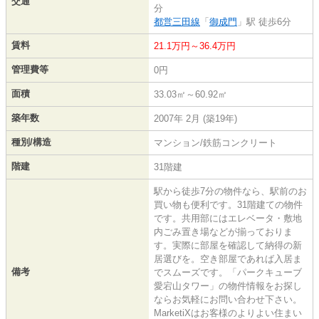
交通
分
都営三田線
「
御成門
」駅 徒歩6分
賃料
21.1万円～36.4万円
管理費等
0円
面積
33.03㎡～60.92㎡
築年数
2007年 2月 (築19年)
種別/構造
マンション/鉄筋コンクリート
階建
31階建
駅から徒歩7分の物件なら、駅前のお
買い物も便利です。31階建ての物件
です。共用部にはエレベータ・敷地
内ごみ置き場などが揃っておりま
す。実際に部屋を確認して納得の新
居選びを。空き部屋であれば入居ま
備考
でスムーズです。「パークキューブ
愛宕山タワー」の物件情報をお探し
ならお気軽にお問い合わせ下さい。
MarketiXはお客様のよりよい住まい