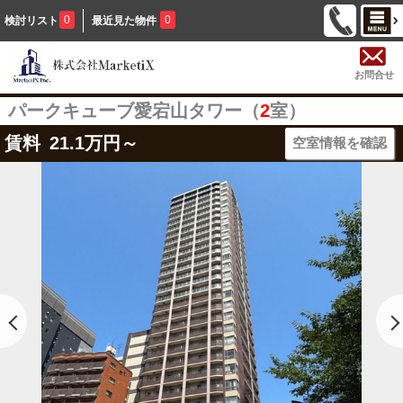
0
0
検討リスト
最近見た物件
お問合せ
パークキューブ愛宕山タワー（
2
室）
賃料
21.1
万円～
空室情報を確認