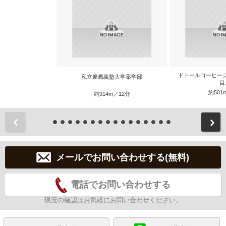
ドトールコーヒーシ
私立慶應義塾大学薬学部
目
約501
約914m／12分
前
メールでお問い合わせする(無料)
電話でお問い合わせする
現況の確認はお気軽にお問い合わせください。