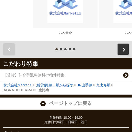
八木圭介
八木
前
こだわり特集
【賃貸】仲介手数料無料の物件特集
株式会社MarketiX
>
(賃貸)路線・駅から探す
>
JR山手線
>
恵比寿駅
>
AGRATIO TERRACE 恵比寿
ページトップに戻る
営業時間:10:00～19:00
定休日:水曜日・日曜日・祝日