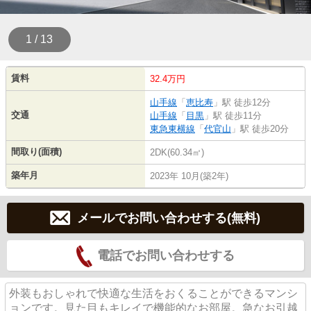
1 / 13
賃料
32.4万円
山手線
「
恵比寿
」駅 徒歩12分
交通
山手線
「
目黒
」駅 徒歩11分
東急東横線
「
代官山
」駅 徒歩20分
間取り(面積)
2DK(60.34㎡)
築年月
2023年 10月(築2年)
メールでお問い合わせする(無料)
電話でお問い合わせする
外装もおしゃれで快適な生活をおくることができるマンシ
ョンです。見た目もキレイで機能的なお部屋。急なお引越