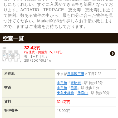
しにもうれしい、すぐに入居ができる空き部屋となってお
ります。AGRATIO TERRACE 恵比寿：恵比寿にも近く
て便利。数ある物件の中から、最も自分に合った物件を見
つけてください。MarketiXが物件探しをお手伝い致します
ので、まずはご連絡をお待ちしております。
空室一覧
32.4
万
円
(管理費・共益費 15,000円)
敷：1ヶ月｜礼：-
2階 / 2DK / 60.34㎡
所在地
東京都
目黒区
三田
２丁目7-22
山手線
「
恵比寿
」駅 徒歩12分
交通
山手線
「
目黒
」駅 徒歩11分
東急東横線
「
代官山
」駅 徒歩20分
賃料
32.4万円
管理費等
15,000円