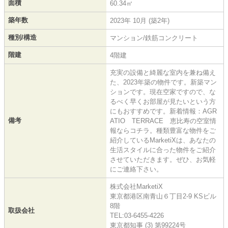
面積
60.34㎡
築年数
2023年 10月 (築2年)
種別/構造
マンション/鉄筋コンクリート
階建
4階建
充実の設備と綺麗な室内を兼ね備え
た、2023年築の物件です。新築マン
ションです。現在空家ですので、な
るべく早くお部屋が見たいという方
にもおすすめです。新着情報：AGR
備考
ATIO TERRACE 恵比寿の空室情
報ならコチラ。種類豊富な物件をご
紹介しているMarketiXは、あなたの
生活スタイルに合った物件をご紹介
させていただきます。ぜひ、お気軽
にご連絡下さい。
株式会社MarketiX
東京都港区南青山６丁目2-9 KSビル
8階
取扱会社
TEL:03-6455-4226
東京都知事 (3) 第99224号