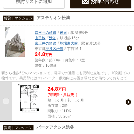
検討リストに追加
お問い合わせ
アステリオン松濤
賃貸｜マンション
京王井の頭線
「
神泉
」駅 徒歩6分
山手線
「
渋谷
」駅 徒歩15分
京王井の頭線
「
駒場東大前
」駅 徒歩10分
東京都
渋谷区
松濤
２丁目16-1
24.8
万円
築年数：築30年 ｜募集中：
1室
階数：10階建
駅から徒歩6分のマンションで、電車での通勤にも便利な立地です。10階建ての
物件です。共用部にはエレベータ・敷地内ごみ置き場などが備わっておりとても
充実しています。当物件は空家...
24.8
万
円
(管理費・共益費 -)
敷：1ヶ月｜礼：1ヶ月
所在階：2階
間取り：1LDK
面積：58.20㎡
パークアクシス渋谷
賃貸｜マンション