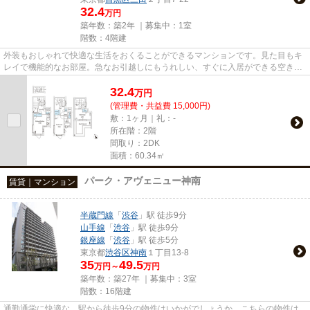
32.4
万円
築年数：築2年 ｜募集中：
1室
階数：4階建
外装もおしゃれで快適な生活をおくることができるマンションです。見た目もキ
レイで機能的なお部屋。急なお引越しにもうれしい、すぐに入居ができる空き部
屋となっております。AGRATIO...
32.4
万
円
(管理費・共益費 15,000円)
敷：1ヶ月｜礼：-
所在階：2階
間取り：2DK
面積：60.34㎡
パーク・アヴェニュー神南
賃貸｜マンション
半蔵門線
「
渋谷
」駅 徒歩9分
山手線
「
渋谷
」駅 徒歩9分
銀座線
「
渋谷
」駅 徒歩5分
東京都
渋谷区
神南
１丁目13-8
35
49.5
万円～
万円
築年数：築27年 ｜募集中：
3室
階数：16階建
通勤通学に快適な、駅から徒歩9分の物件はいかがでしょうか。こちらの物件は