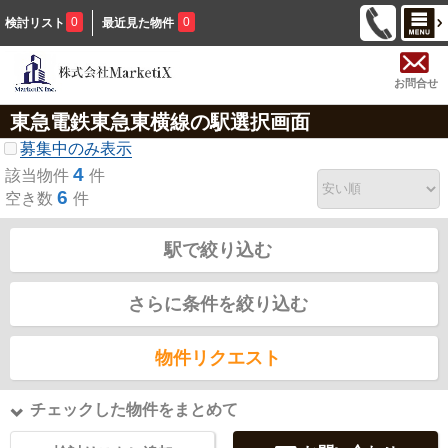
0
0
検討リスト
最近見た物件
お問合せ
東急電鉄東急東横線の駅選択画面
募集中のみ表示
4
該当物件
件
6
空き数
件
駅で絞り込む
さらに条件を絞り込む
物件リクエスト
チェックした物件をまとめて