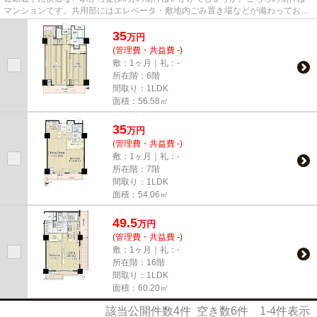
マンションです。共用部にはエレベータ・敷地内ごみ置き場などが備わっており
とても充実しています。現在空...
35
万
円
(管理費・共益費 -)
敷：1ヶ月｜礼：-
所在階：6階
間取り：1LDK
面積：56.58㎡
35
万
円
(管理費・共益費 -)
敷：1ヶ月｜礼：-
所在階：7階
間取り：1LDK
面積：54.06㎡
49.5
万
円
(管理費・共益費 -)
敷：1ヶ月｜礼：-
所在階：16階
間取り：1LDK
面積：60.20㎡
該当公開件数
4
件 空き数
6
件
1-4
件表示