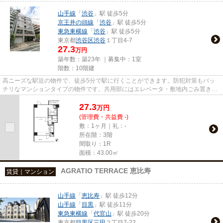
山手線
「
渋谷
」駅 徒歩5分
京王井の頭線
「
渋谷
」駅 徒歩5分
東急東横線
「
渋谷
」駅 徒歩5分
東京都
渋谷区
渋谷
１丁目4-7
27.3
万円
築年数：築23年 ｜募集中：
1室
階数：10階建
高ニーズな駅近の物件で、徒歩5分で駅に行くことができます。防犯対策もバッ
チリなマンションタイプの物件です。共用部にはエレベータ・敷地内ごみ置き場
などが備わっておりとても充実...
27.3
万
円
(管理費・共益費 -)
敷：1ヶ月｜礼：-
所在階：3階
間取り：1R
面積：43.00㎡
AGRATIO TERRACE 恵比寿
賃貸｜マンション
山手線
「
恵比寿
」駅 徒歩12分
山手線
「
目黒
」駅 徒歩11分
東急東横線
「
代官山
」駅 徒歩20分
東京都
目黒区
三田
２丁目7-22