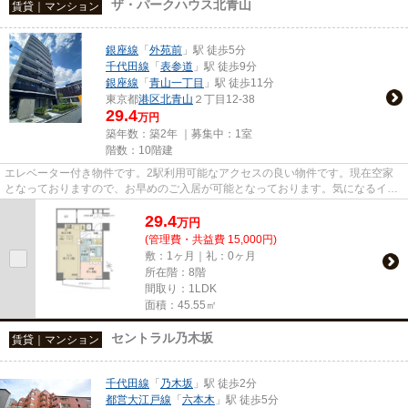
ザ・パークハウス北青山
賃貸｜マンション
銀座線
「
外苑前
」駅 徒歩5分
千代田線
「
表参道
」駅 徒歩9分
銀座線
「
青山一丁目
」駅 徒歩11分
東京都
港区
北青山
２丁目12-38
29.4
万円
築年数：築2年 ｜募集中：
1室
階数：10階建
エレベーター付き物件です。2駅利用可能なアクセスの良い物件です。現在空家
となっておりますので、お早めのご入居が可能となっております。気になるイチ
オシ物件情報：「ザ・パークハ...
29.4
万
円
(管理費・共益費 15,000円)
敷：1ヶ月｜礼：0ヶ月
所在階：8階
間取り：1LDK
面積：45.55㎡
セントラル乃木坂
賃貸｜マンション
千代田線
「
乃木坂
」駅 徒歩2分
都営大江戸線
「
六本木
」駅 徒歩5分