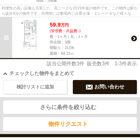
階数：5階建
利便性の高い設備も充実した、高ニーズな2019年築の物件です。この物件は駅か
ら徒歩4分の物件です。共用部には敷地内ごみ置き場・エレベータなど様々な設
備やサービスが揃っているので...
59.9
万
円
(管理費・共益費 -)
敷：1ヶ月｜礼：1ヶ月
所在階：3階
間取り：2LDK
面積：68.15㎡
該当公開件数
3
件 販売数
3
件
1-3
件表示
チェックした物件をまとめて
検討リストに追加
お問い合わせ
さらに条件を絞り込む
物件リクエスト