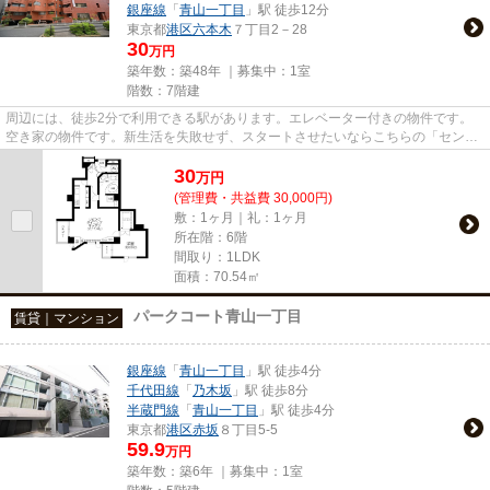
銀座線
「
青山一丁目
」駅 徒歩12分
東京都
港区
六本木
７丁目2－28
30
万円
築年数：築48年 ｜募集中：
1室
階数：7階建
周辺には、徒歩2分で利用できる駅があります。エレベーター付きの物件です。
空き家の物件です。新生活を失敗せず、スタートさせたいならこちらの「セント
ラル乃木坂」はいかがでしょう...
30
万
円
(管理費・共益費 30,000円)
敷：1ヶ月｜礼：1ヶ月
所在階：6階
間取り：1LDK
面積：70.54㎡
パークコート青山一丁目
賃貸｜マンション
銀座線
「
青山一丁目
」駅 徒歩4分
千代田線
「
乃木坂
」駅 徒歩8分
半蔵門線
「
青山一丁目
」駅 徒歩4分
東京都
港区
赤坂
８丁目5-5
59.9
万円
築年数：築6年 ｜募集中：
1室