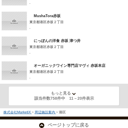
-
MushaTora赤坂
東京都港区赤坂２丁目
-
にっぽんの洋食 赤坂 津つ井
東京都港区赤坂２丁目
-
オーガニックワイン専門店マヴィ 赤坂本店
東京都港区赤坂２丁目
-
もっと見る
該当件数758件中
11
－
20
件表示
株式会社MarketiX
>
周辺施設案内
>
港区
ページトップに戻る