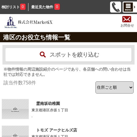
0
0
検討リスト
最近見た物件
お問合せ
港区のお役立ち情報一覧
スポットを絞り込む
※物件情報の周辺施設紹介のページであり、各店舗への問い合わせは当
社では対応できません。
該当件数
758
件
霊南坂幼稚園
東京都港区赤坂１丁目
-
トモズ アークヒルズ店
東京都港区赤坂１丁目