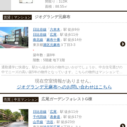
間取り：1LDK
面積：88.55㎡
ジオグランデ元麻布
賃貸｜マンション
日比谷線
「
六本木
」駅 徒歩9分
日比谷線
「
広尾
」駅 徒歩11分
南北線
「
麻布十番
」駅 徒歩14分
東京都
港区
元麻布
３丁目3-3
-
築年数：築8年
階数：5階建 地下1階
通勤通学に快適な、駅から徒歩9分の物件はいかがでしょうか。中古住宅選びの
中でニーズの高い築5年の物件となっています。こちらの物件はマンションで
す。エレベーター付き物件です。...
現在空室情報がありません。
ジオグランデ元麻布へのお問い合わせはこちら
広尾ガーデンフォレストG棟
売買｜中古マンション
日比谷線
「
広尾
」駅 徒歩11分
千代田線
「
表参道
」駅 徒歩17分
山手線
「
渋谷
」駅 徒歩23分
東京都
渋谷区
広尾
４丁目１-３１