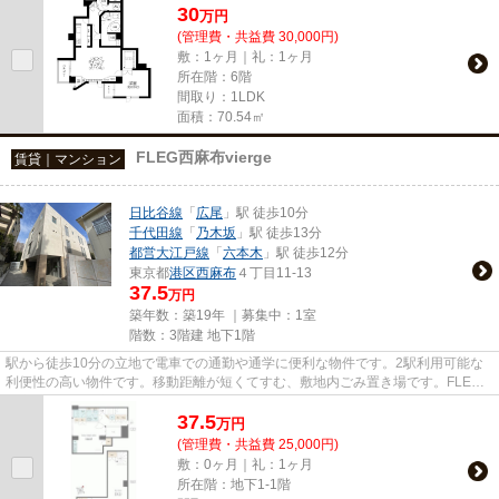
30
万
円
(管理費・共益費 30,000円)
敷：1ヶ月｜礼：1ヶ月
所在階：6階
間取り：1LDK
面積：70.54㎡
FLEG西麻布vierge
賃貸｜マンション
日比谷線
「
広尾
」駅 徒歩10分
千代田線
「
乃木坂
」駅 徒歩13分
都営大江戸線
「
六本木
」駅 徒歩12分
東京都
港区
西麻布
４丁目11-13
37.5
万円
築年数：築19年 ｜募集中：
1室
階数：3階建 地下1階
駅から徒歩10分の立地で電車での通勤や通学に便利な物件です。2駅利用可能な
利便性の高い物件です。移動距離が短くてすむ、敷地内ごみ置き場です。FLEG
西麻布vierge：広尾駅にも近くて...
37.5
万
円
(管理費・共益費 25,000円)
敷：0ヶ月｜礼：1ヶ月
所在階：地下1-1階