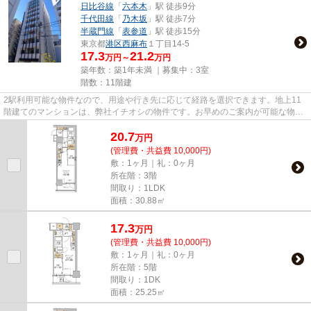
日比谷線
「
六本木
」駅 徒歩9分
千代田線
「
乃木坂
」駅 徒歩7分
半蔵門線
「
表参道
」駅 徒歩15分
東京都
港区
西麻布
１丁目14-5
17.3
21.2
万円～
万円
築年数：築1年未満 ｜募集中：
3室
階数：11階建
2駅利用可能な物件なので、用途や行き先に応じて経路を選択できます。地上11
階建てのマンションは、弊社イチオシの物件です。お早めのご案内が可能な物件
となっておりますので、内見の...
20.7
万
円
(管理費・共益費 10,000円)
敷：1ヶ月｜礼：0ヶ月
所在階：3階
間取り：1LDK
面積：30.88㎡
17.3
万
円
(管理費・共益費 10,000円)
敷：1ヶ月｜礼：0ヶ月
所在階：5階
間取り：1DK
面積：25.25㎡