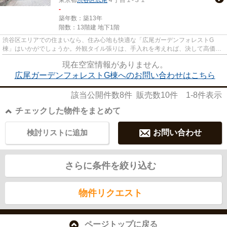
-
築年数：築13年
階数：13階建 地下1階
渋谷区エリアでの住まいなら、住み心地も快適な「広尾ガーデンフォレストG
棟」はいかがでしょうか。外観タイル張りは、手入れを考えれば、決して高価で
はありません。13階建ての建物も...
現在空室情報がありません。
広尾ガーデンフォレストG棟へのお問い合わせはこちら
該当公開件数
8
件 販売数
10
件
1-8
件表示
チェックした物件をまとめて
検討リストに追加
お問い合わせ
さらに条件を絞り込む
物件リクエスト
ページトップに戻る