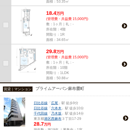
面積：53.35㎡
18.4
万
円
(管理費・共益費 15,000円)
敷：1ヶ月｜礼：-
所在階：4階
間取り：1R
面積：34.65㎡
29.8
万
円
(管理費・共益費 15,000円)
敷：1ヶ月｜礼：-
所在階：10階
間取り：1LDK
面積：50.88㎡
プライムアーバン麻布霞町
賃貸｜マンション
日比谷線
「
広尾
」駅 徒歩9分
日比谷線
「
六本木
」駅 徒歩10分
千代田線
「
乃木坂
」駅 徒歩14分
東京都
港区
西麻布
３丁目17-29
28.7
万円
築年数：築19年 ｜募集中：
1室