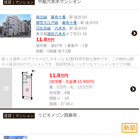
中銀六本木マンシオン
賃貸｜マンション
南北線
「
麻布十番
」駅 徒歩3分
都営大江戸線
「
麻布十番
」駅 徒歩3分
日比谷線
「
六本木
」駅 徒歩4分
東京都
港区
六本木
６丁目11-16
11.9
万円
築年数：築47年 ｜募集中：
1室
階数：5階建 地下1階
様々な場所へのアクセスがしやすくなる2駅利用可能な物件です。この物件は駅
から徒歩3分のマンションです。防犯対策もバッチリなマンションタイプの物件
です。こだわりポイント満載の...
11.9
万
円
(管理費・共益費 15,980円)
敷：0万円｜礼：13.5万円
所在階：4階
間取り：1R
面積：27.00㎡
リビオメゾン西麻布
賃貸｜マンション