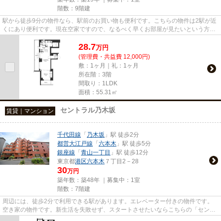
階数：9階建
駅から徒歩9分の物件なら、駅前のお買い物も便利です。こちらの物件は2駅が近
くにあり便利です。現在空家ですので、なるべく早くお部屋が見たいという方に
もおすすめです。広尾駅近く...
28.7
万
円
(管理費・共益費 12,000円)
敷：1ヶ月｜礼：1ヶ月
所在階：3階
間取り：1LDK
面積：55.31㎡
セントラル乃木坂
賃貸｜マンション
千代田線
「
乃木坂
」駅 徒歩2分
都営大江戸線
「
六本木
」駅 徒歩5分
銀座線
「
青山一丁目
」駅 徒歩12分
東京都
港区
六本木
７丁目2－28
30
万円
築年数：築48年 ｜募集中：
1室
階数：7階建
周辺には、徒歩2分で利用できる駅があります。エレベーター付きの物件です。
空き家の物件です。新生活を失敗せず、スタートさせたいならこちらの「セント
ラル乃木坂」はいかがでしょう...