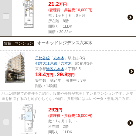
21.2
万
円
(管理費・共益費 10,000円)
敷：1ヶ月｜礼：0ヶ月
所在階：8階
間取り：1LDK
面積：30.88㎡
オーキッドレジデンス六本木
賃貸｜マンション
日比谷線
「
六本木
」駅 徒歩3分
都営大江戸線
「
六本木
」駅 徒歩3分
東京都
港区
六本木
３丁目8-5
18.4
29.8
万円～
万円
築年数：築24年 ｜募集中：
3室
階数：14階建
地上14階建ての物件をご紹介。設備や外観が充実しているマンションです。お友
達を招待するのも恥ずかしくない物件。共用部にはエレベータ・敷地内ごみ置き
場など様々な設備やサービス...
29
万
円
(管理費・共益費 15,000円)
敷：1ヶ月｜礼：-
所在階：2階
間取り：1LDK