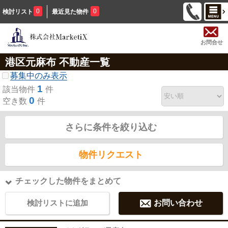
0
0
検討リスト
最近見た物件
お問合せ
港区元麻布 不動産一覧
募集中のみ表示
1
該当物件
件
0
空き数
件
さらに条件を絞り込む
物件リクエスト
チェックした物件をまとめて
検討リストに追加
お問い合わせ