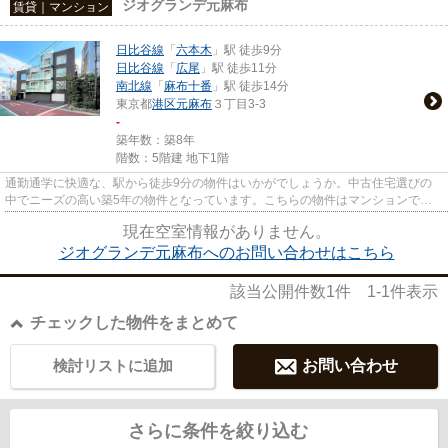
ジオグランデ元麻布
賃貸｜マンション
日比谷線
「
六本木
」駅 徒歩9分
日比谷線
「
広尾
」駅 徒歩11分
南北線
「
麻布十番
」駅 徒歩14分
東京都
港区
元麻布
３丁目3-3
-
築年数：築8年
階数：5階建 地下1階
通勤通学に快適な、駅から徒歩9分の物件はいかがでしょうか。中古住宅選びの
中でニーズの高い築5年の物件となっています。こちらの物件はマンションで
す。エレベーター付き物件です。...
現在空室情報がありません。
ジオグランデ元麻布へのお問い合わせはこちら
該当公開件数
1
件
1-1
件表示
チェックした物件をまとめて
検討リストに追加
お問い合わせ
さらに条件を絞り込む