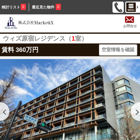
0
0
検討リスト
最近見た物件
お問合せ
ウィズ原宿レジデンス（
1
室）
賃料
360万円
空室情報を確認