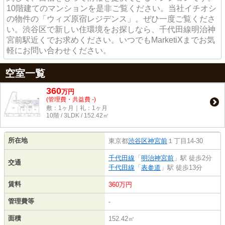
10階建てのマンションを是非ご覧ください。当社イチオシ
の物件の「ウィズ原宿レジデンス」。ぜひ一度ご覧くださ
い。渋谷区で新しい住環境をお探しなら、千代田線明治神
宮前駅近くでお求めください。いつでもMarketiXまでお気
軽にお問い合わせください。
空室一覧
360
万
円
(管理費・共益費 -)
敷：1ヶ月｜礼：1ヶ月
10階 / 3LDK / 152.42㎡
所在地
東京都
渋谷区
神宮前
１丁目14-30
千代田線
「
明治神宮前
」駅 徒歩2分
交通
千代田線
「
表参道
」駅 徒歩13分
賃料
360万円
管理費等
-
面積
152.42㎡