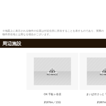
※地図上に表示される物件の位置は付近住所に所在することを表すものであり、実際の
物件所在地とは異なる場合がございます。
周辺施設
OK 千駄ヶ谷店
まいばすけっと 
約976m／13分
約987