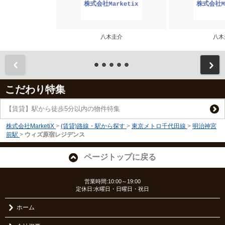
八木圭介
八木
前
こだわり特集
【賃貸】駅から徒歩5分以内の物件特集
株式会社MarketiX
>
(賃貸)路線・駅から探す
>
東京メトロ千代田線
>
明治神宮
前駅
>
ウィズ原宿レジデンス
ページトップに戻る
営業時間:10:00～19:00
定休日:水曜日・日曜日・祝日
ホーム