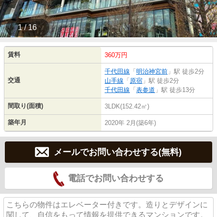
1 / 16
賃料
360万円
千代田線
「
明治神宮前
」駅 徒歩2分
交通
山手線
「
原宿
」駅 徒歩2分
千代田線
「
表参道
」駅 徒歩13分
間取り(面積)
3LDK(152.42㎡)
築年月
2020年 2月(築6年)
メールでお問い合わせする(無料)
電話でお問い合わせする
こちらの物件はエレベーター付きです。造りとデザインに
関して、自信をもって情報を提供できるマンションです。