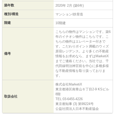
築年数
2020年 2月 (築6年)
種別/構造
マンション/鉄骨造
階建
10階建
こちらの物件はマンションです。築6
年のイチオシ物件はこちらです。こ
ちらの物件はエレベーター付きで
す。こだわりポイント満載のウィズ
原宿レジデンス。より多くの不動産
備考
情報をお求めなら、まずはMarketiX
までご連絡ください。当社では、千
代田線明治神宮前を中心に多種多様
な不動産情報を取り扱っておりま
す。
株式会社MarketiX
東京都港区南青山６丁目2-9 KSビル
8階
取扱会社
TEL:03-6455-4226
東京都知事 (3) 第99224号
公益社団法人日本不動産協会