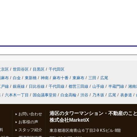
文京区
/
世田谷区
/
目黒区
/
千代田区
西麻布
/
白金
/
東新橋
/
神南
/
麻布十番
/
東麻布
/
三田
/
広尾
江戸線
/
銀座線
/
日比谷線
/
千代田線
/
都営三田線
/
山手線
/
半蔵門線
/
湘南
木
/
六本木一丁目
/
国会議事堂前
/
白金高輪
/
渋谷
/
乃木坂
/
広尾
/
表参道
/
港区のタワーマンション・不動産のこ
お問い合わせ
株式会社MarketiX
お客様の声
料
スタッフ紹介
東京都港区南青山６丁目2-9 KSビル 8階