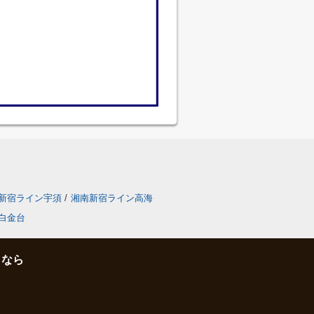
新宿ライン宇須
/
湘南新宿ライン高海
白金台
となら