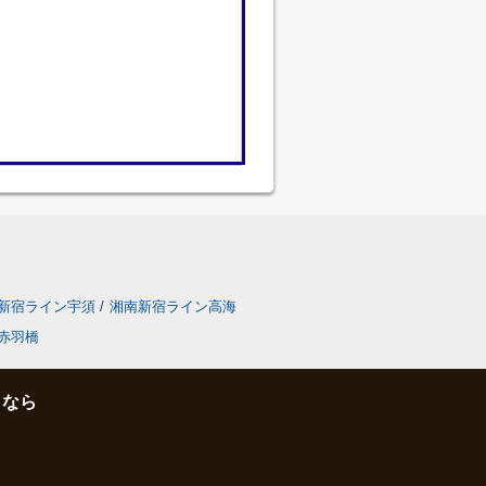
新宿ライン宇須
/
湘南新宿ライン高海
赤羽橋
となら