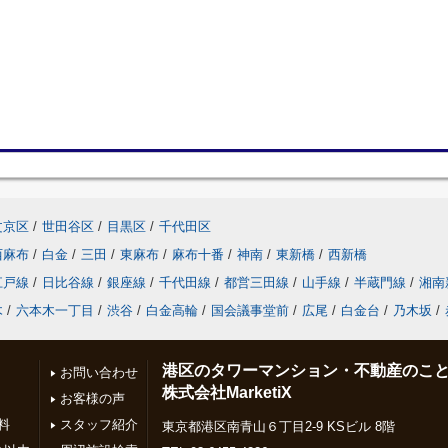
文京区
/
世田谷区
/
目黒区
/
千代田区
西麻布
/
白金
/
三田
/
東麻布
/
麻布十番
/
神南
/
東新橋
/
西新橋
江戸線
/
日比谷線
/
銀座線
/
千代田線
/
都営三田線
/
山手線
/
半蔵門線
/
湘南
木
/
六本木一丁目
/
渋谷
/
白金高輪
/
国会議事堂前
/
広尾
/
白金台
/
乃木坂
/
港区のタワーマンション・不動産のこ
お問い合わせ
株式会社MarketiX
お客様の声
料
スタッフ紹介
東京都港区南青山６丁目2-9 KSビル 8階