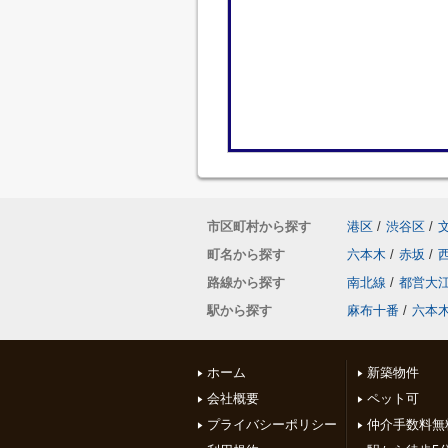
市区町村から探す
港区
/
渋谷区
/
町名から探す
六本木
/
赤坂
/
路線から探す
南北線
/
都営大
駅から探す
麻布十番
/
六本
ホーム
新築物件
会社概要
ペット可
プライバシーポリシー
仲介手数料無