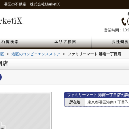
港区の不動産｜株式会社MarketiX
営業時間：10:0
港区
>
港区のコンビニエンスストア
>
ファミリーマート 港南一丁目店
目店
ファミリーマート 港南一丁目店の詳
所在地
東京都港区港南１丁目7-1