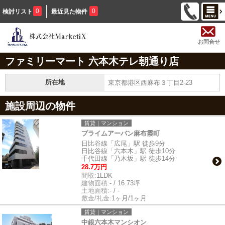
0
0
検討リスト
最近見た物件
お問合せ
ファミリーマート 六本木テレ朝通り店
所在地
東京都港区西麻布３丁目2-23
施設周辺の物件
賃貸｜マンション
プライムアーバン麻布霞町
日比谷線「広尾」駅 徒歩9分
日比谷線「六本木」駅 徒歩10分
千代田線「乃木坂」駅 徒歩14分
28.7万円
間取:
1LDK
建物面積:
- / 16.73坪
土地面積:
- / -
敷金/礼金:
1ヶ月/1ヶ月
賃貸｜マンション
中銀六本木マンシオン