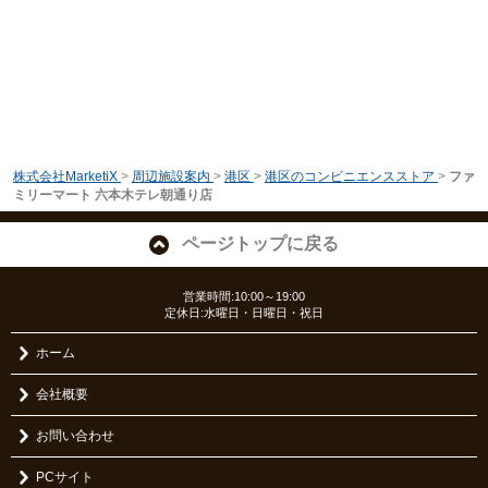
株式会社MarketiX
>
周辺施設案内
>
港区
>
港区のコンビニエンスストア
>
ファ
ミリーマート 六本木テレ朝通り店
ページトップに戻る
営業時間:10:00～19:00
定休日:水曜日・日曜日・祝日
ホーム
会社概要
お問い合わせ
PCサイト