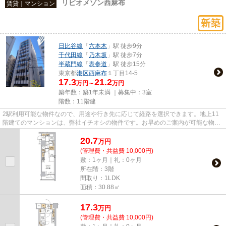
リビオメゾン西麻布
賃貸｜マンション
日比谷線
「
六本木
」駅 徒歩9分
千代田線
「
乃木坂
」駅 徒歩7分
半蔵門線
「
表参道
」駅 徒歩15分
東京都
港区
西麻布
１丁目14-5
17.3
21.2
万円～
万円
築年数：築1年未満 ｜募集中：
3室
階数：11階建
2駅利用可能な物件なので、用途や行き先に応じて経路を選択できます。地上11
階建てのマンションは、弊社イチオシの物件です。お早めのご案内が可能な物件
となっておりますので、内見の...
20.7
万
円
(管理費・共益費 10,000円)
敷：1ヶ月｜礼：0ヶ月
所在階：3階
間取り：1LDK
面積：30.88㎡
17.3
万
円
(管理費・共益費 10,000円)