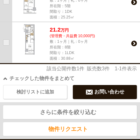
敷：1ヶ月｜礼：0ヶ月
所在階：5階
間取り：1DK
面積：25.25㎡
21.2
万
円
(管理費・共益費 10,000円)
敷：1ヶ月｜礼：0ヶ月
所在階：8階
間取り：1LDK
面積：30.88㎡
該当公開件数
1
件 販売数
3
件
1-1
件表示
チェックした物件をまとめて
検討リストに追加
お問い合わせ
さらに条件を絞り込む
物件リクエスト