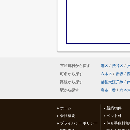
市区町村から探す
港区
/
渋谷区
/
町名から探す
六本木
/
赤坂
/
路線から探す
都営大江戸線
/
駅から探す
麻布十番
/
六本
ホーム
新築物件
会社概要
ペット可
プライバシーポリシー
仲介手数料無