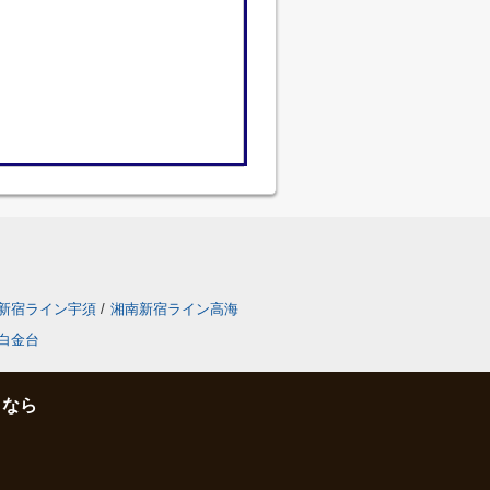
新宿ライン宇須
/
湘南新宿ライン高海
白金台
となら