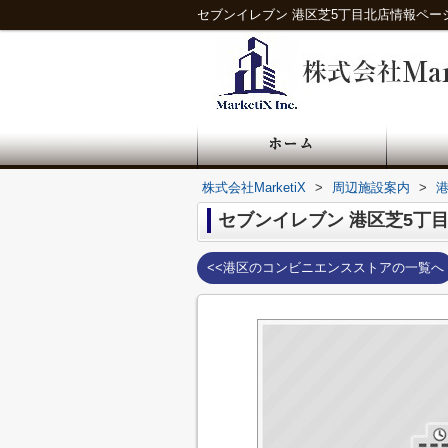
セブンイレブン 港区芝5丁目北店情報ページ｜
株式会社MarketiX
>
周辺施設案内
>
セブンイレブン 港区芝5丁
<<港区のコンビニエンスストアの一覧へ