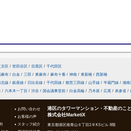
文京区
/
世田谷区
/
目黒区
/
千代田区
西麻布
/
白金
/
三田
/
東麻布
/
麻布十番
/
神南
/
東新橋
/
西新橋
南北線
/
銀座線
/
日比谷線
/
千代田線
/
都営三田線
/
山手線
/
半蔵門線
/
湘南
木
/
六本木一丁目
/
渋谷
/
国会議事堂前
/
白金高輪
/
乃木坂
/
広尾
/
表参道
/
港区のタワーマンション・不動産のこ
お問い合わせ
株式会社MarketiX
お客様の声
料
スタッフ紹介
東京都港区南青山６丁目2-9 KSビル 8階