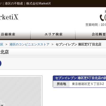
港区の不動産｜株式会社MarketiX
営業時間：10:0
港区
>
港区のコンビニエンスストア
>
セブンイレブン 港区芝5丁目北店
目北店
セブンイレブン 港区芝5丁目北店の
所在地
東京都港区芝５丁目3-2