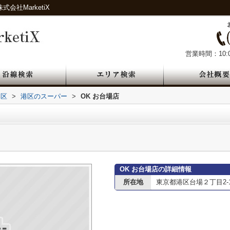
社MarketiX
営業時間：10:0
港区
>
港区のスーパー
>
OK お台場店
OK お台場店の詳細情報
所在地
東京都港区台場２丁目2-