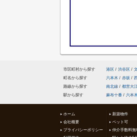
市区町村から探す
港区
/
渋谷区
/
町名から探す
六本木
/
赤坂
/
路線から探す
南北線
/
都営大
駅から探す
麻布十番
/
六本
ホーム
新築物件
会社概要
ペット可
プライバシーポリシー
仲介手数料無