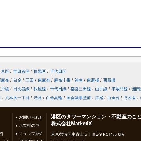
文京区
/
世田谷区
/
目黒区
/
千代田区
西麻布
/
白金
/
三田
/
東麻布
/
麻布十番
/
神南
/
東新橋
/
西新橋
江戸線
/
日比谷線
/
銀座線
/
千代田線
/
都営三田線
/
山手線
/
半蔵門線
/
湘南
木
/
六本木一丁目
/
渋谷
/
白金高輪
/
国会議事堂前
/
広尾
/
白金台
/
乃木坂
/
港区のタワーマンション・不動産のこ
お問い合わせ
株式会社MarketiX
お客様の声
料
スタッフ紹介
東京都港区南青山６丁目2-9 KSビル 8階