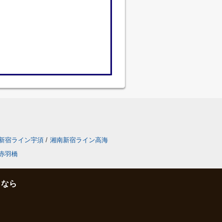
新宿ライン宇須
/
湘南新宿ライン高海
赤羽橋
となら