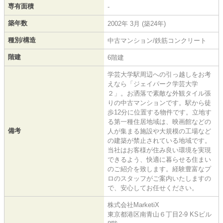
専有面積
-
築年数
2002年 3月 (築24年)
種別/構造
中古マンション/鉄筋コンクリート
階建
6階建
学芸大学駅周辺への引っ越しをお考
えなら「ジェイパーク学芸大学
２」。お洒落で素敵な外観タイル張
りの中古マンションです。駅から徒
歩12分に位置する物件です。立地す
る第一種住居地域は、映画館などの
備考
人が集まる施設や大規模の工場など
の建築が禁止されている地域です。
当社はお客様が住み良い環境を実現
できるよう、快適に暮らせる住まい
のご紹介を致します。経験豊富なプ
ロのスタッフがご案内いたしますの
で、安心してお任せください。
株式会社MarketiX
東京都港区南青山６丁目2-9 KSビル