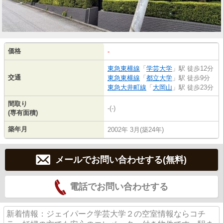
価格
-
東急東横線
「
学芸大学
」駅 徒歩12分
交通
東急東横線
「
都立大学
」駅 徒歩9分
東急大井町線
「
大岡山
」駅 徒歩23分
間取り
-(-)
(専有面積)
築年月
2002年 3月(築24年)
メールでお問い合わせする(無料)
電話でお問い合わせする
新着情報：ジェイパーク学芸大学２の空室情報ならコチ