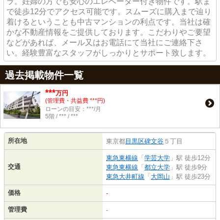
ラ。妊婦の方でも安心のエレベーター付き物件です。駅ま
で徒歩12分でアクセス可能です。スムーズに購入まで辿り
着けるということも中古マンションの利点です。当社は確
かな不動産情報をご提供しております。こだわりやご要望
などがあれば、メール又はお電話にて当社にご連絡下さ
い。経験豊富なスタッフがしっかりとサポート致します。
過去掲載物件一覧
***
万円
(管理費・共益費 ***円)
ローンの目安：***/月
5階 / *** / ***
所在地
東京都
目黒区
碑文谷
５丁目
東急東横線
「
学芸大学
」駅 徒歩12分
交通
東急東横線
「
都立大学
」駅 徒歩9分
東急大井町線
「
大岡山
」駅 徒歩23分
価格
-
管理費
-