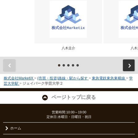
八木圭介
八木
前
株式会社MarketiX
>
(売買・投資)路線・駅から探す
>
東急電鉄東急東横線
>
学
芸大学駅
>
ジェイパーク学芸大学２
ページトップに戻る
営業時間:10:00～19:00
定休日:水曜日・日曜日・祝日
ホーム