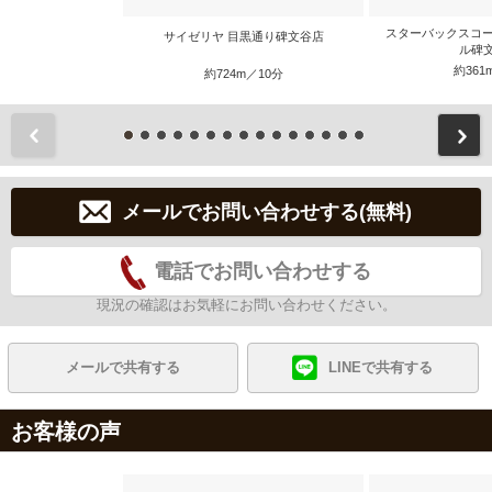
スターバックスコー
サイゼリヤ 目黒通り碑文谷店
ル碑
約361
約724m／10分
前
メールでお問い合わせする(無料)
電話でお問い合わせする
現況の確認はお気軽にお問い合わせください。
メールで共有する
LINEで共有する
お客様の声