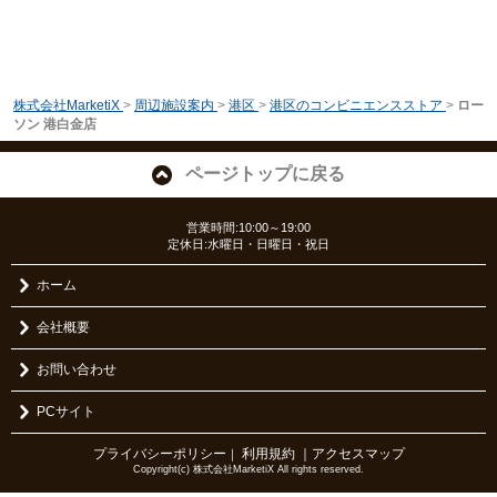
株式会社MarketiX
>
周辺施設案内
>
港区
>
港区のコンビニエンスストア
>
ロー
ソン 港白金店
ページトップに戻る
営業時間:10:00～19:00
定休日:水曜日・日曜日・祝日
ホーム
会社概要
お問い合わせ
PCサイト
プライバシーポリシー
利用規約
｜アクセスマップ
｜
Copyright(c) 株式会社MarketiX All rights reserved.