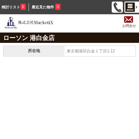
0
0
検討リスト
最近見た物件
お問合せ
ローソン 港白金店
所在地
東京都港区白金１丁目1-12