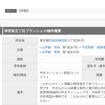
【外観】
コメント
神宮前五丁目ブランシェ
の物件概要
所在地
東京都
渋谷区
神宮前
５丁目36-10
山手線
「
渋谷
」駅 徒歩7分
千代田線
「
表参
交通
山手線
「
原宿
」駅 徒歩11分
価格
-
管理費
専有面積
-
築年月（築
中古マンション / 鉄筋コンク
種別/構造
階建
リート
こだわりポイント満載の神宮前五丁目ブランシ
件です。中古ながらも綺麗な室内と魅力的な住
備考
居専用地域内の中古マンションです。渋谷区で
渋谷周辺が便利です。こだわりやご要望などご
ださい。