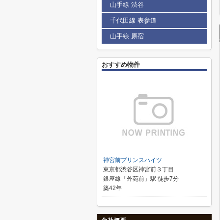
山手線 渋谷
千代田線 表参道
山手線 原宿
おすすめ物件
神宮前プリンスハイツ
東京都渋谷区神宮前３丁目
銀座線「外苑前」駅 徒歩7分
築42年