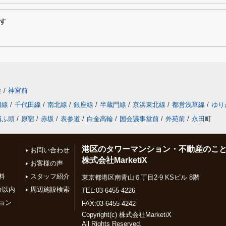
す
金
/
神宮前
田線
/
千代田線
/
南北線
/
銀座線
/
半蔵門線
/
京浜東北線
/
都営浅草線
/
ゆり
浦ふ頭
/
原宿
/
赤坂
/
表参道
/
白金高輪
/
国会議事堂前
/
外苑前
/
永田町
港区のタワーマンション・不動産のこ
お問い合わせ
株式会社MarketiX
お客様の声
料
スタッフ紹介
東京都港区南青山６丁目2-9 KSビル 8階
分以内
周辺施設検索
TEL:03-6455-4226
ョン
FAX:03-6455-4242
Copyright(c) 株式会社MarketiX
All Rights Reserved.