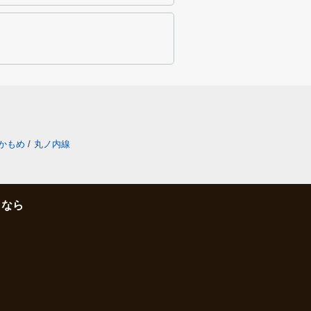
かもめ
/
丸ノ内線
となら