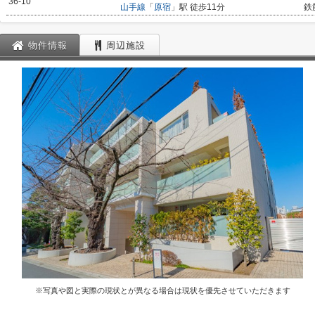
36-10
山手線
「
原宿
」駅 徒歩11分
鉄
物件情報
周辺施設
※写真や図と実際の現状とが異なる場合は現状を優先させていただきます