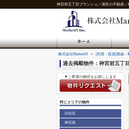
神宮前五丁目ブランシェ／港区の不動産／株式会
株式会社MarketiX
>
(売買・投資)路線
過去掲載物件：神宮前五丁
▼ご希望の物件をお探しします
同じエリアの物件
渋谷区
神宮前