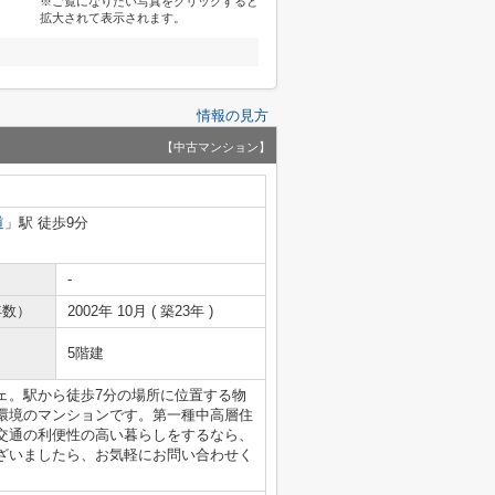
※ご覧になりたい写真をクリックすると
拡大されて表示されます。
情報の見方
【中古マンション】
道
」駅 徒歩9分
-
年数）
2002年 10月 ( 築23年 )
5階建
ェ。駅から徒歩7分の場所に位置する物
環境のマンションです。第一種中高層住
交通の利便性の高い暮らしをするなら、
ざいましたら、お気軽にお問い合わせく