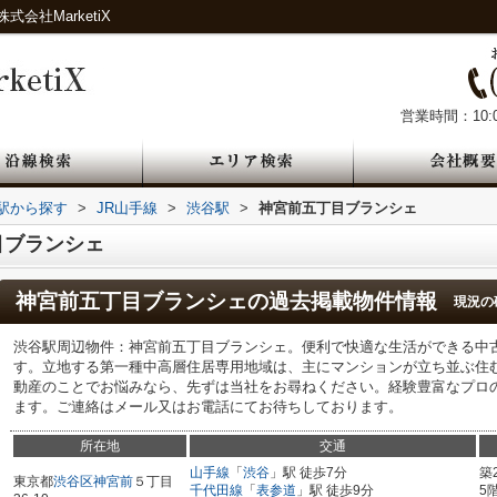
社MarketiX
営業時間：10:0
・駅から探す
>
JR山手線
>
渋谷駅
>
神宮前五丁目ブランシェ
目ブランシェ
神宮前五丁目ブランシェ
の過去掲載物件情報
現況の
渋谷駅周辺物件：神宮前五丁目ブランシェ。便利で快適な生活ができる中
す。立地する第一種中高層住居専用地域は、主にマンションが立ち並ぶ住
動産のことでお悩みなら、先ずは当社をお尋ねください。経験豊富なプロ
ます。ご連絡はメール又はお電話にてお待ちしております。
所在地
交通
山手線
「
渋谷
」駅 徒歩7分
築
東京都
渋谷区
神宮前
５丁目
千代田線
「
表参道
」駅 徒歩9分
5