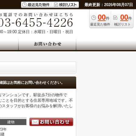
最終更新：2026年08月07日
00
00
件
件
最近見た物件
検討リスト
0～19:00
定休日：水曜日・日曜日・祝日
確認はお気軽にお問い合わせください。
古マンションです。駅徒歩7分の物件で
むことを目的とする住居専用地域です。不
のスタッフがお客様のお悩みを解消いたし
建物
23年
階建