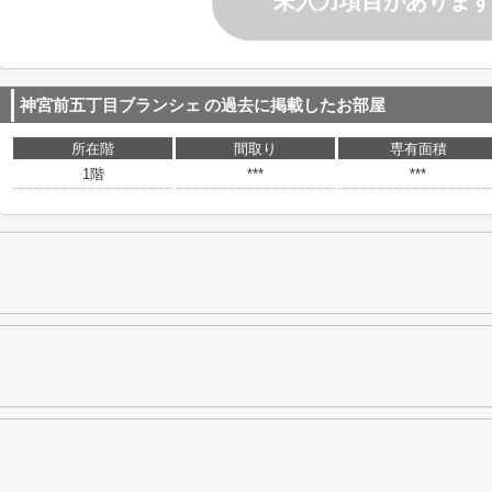
未入力項目がありま
神宮前五丁目ブランシェ
の過去に掲載したお部屋
所在階
間取り
専有面積
1階
***
***