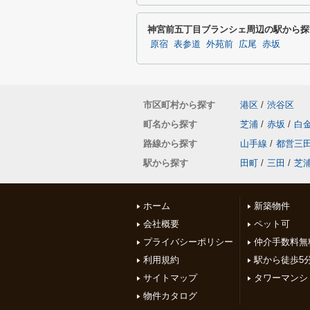
神宮前五丁目ブランシェ周辺の駅から探
原宿
表参道
外苑前
広尾
赤坂
市区町村から探す
港区
/
渋谷区
町名から探す
芝浦
/
赤坂
/
白
路線から探す
山手線
/
都営三
駅から探す
田町
/
三田
/
芝
ホーム
新築物件
会社概要
ペット可
プライバシーポリシー
仲介手数料無
利用規約
駅から徒歩5
サイトマップ
タワーマンシ
物件カタログ