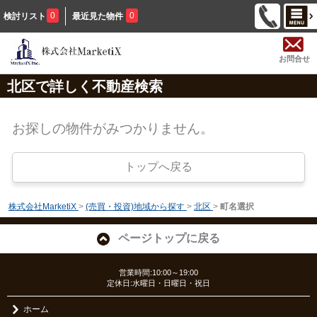
0
0
検討リスト
最近見た物件
お問合せ
北区で詳しく不動産検索
お探しの物件がみつかりません。
トップへ戻る
株式会社MarketiX
>
(売買・投資)地域から探す
>
北区
>
町名選択
ページトップに戻る
営業時間:10:00～19:00
定休日:水曜日・日曜日・祝日
ホーム